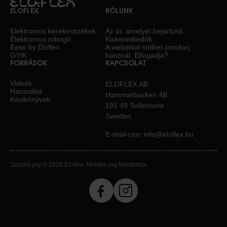
ELOFLEX
RÓLUNK
Elektromos kerekesszékek
Az út, amelyet bejártunk
Elektromos robogó
Kiskereskedők
Ease by Eloflex
A weboldal sütiket (cookie)
GYIK
használ. Elfogadja?
FORRÁSOK
KAPCSOLAT
Videók
ELOFLEX AB
Használat
Hammarbacken 4B
Kézikönyvek
191 49 Sollentuna
Sweden
E-mail-cím:
info@eloflex.hu
Szerzői jog © 2025 Eloflex. Minden jog fenntartva.