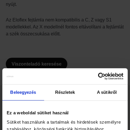
nyújt.
Az Eloflex fejtámla nem kompatibilis a C, Z vagy S1
modellekkel. Az X modellnél fontos eltávolítani a fejtámlát
a szék összecsukása előtt.
Viszonteladó keresése
Beleegyezés
Részletek
A sütikről
EGYÉB KIEGÉSZÍTŐK
Slideshow Items
Ez a weboldal sütiket használ
Sütiket használunk a tartalmak és hirdetések személyre
szabásához, közösségi funkciók biztosításához,