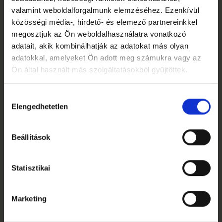
valamint weboldalforgalmunk elemzéséhez. Ezenkívül
közösségi média-, hirdető- és elemező partnereinkkel
megosztjuk az Ön weboldalhasználatra vonatkozó
adatait, akik kombinálhatják az adatokat más olyan
adatokkal, amelyeket Ön adott meg számukra vagy az
Ön által használt más szolgáltatásokból gyűjtöttek.
Hozzájárulás
Elengedhetetlen
kiválasztása
Beállítások
Statisztikai
Marketing
PRÉMIUM PÁRNA – EASE ONE
Az Ease One egy puha és rendkívül kényelmes