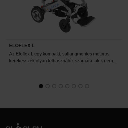
ELOFLEX L
Az Eloflex L egy kompakt, sallangmentes motoros
kerekesszék olyan felhasználók számára, akik nem...
1
Current Item
2
3
4
5
6
7
8