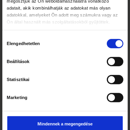
megosztjuk az Ön weboldalhasználatra vonatkozó
adatait, akik kombinálhatják az adatokat más olyan
adatokkal, amelyeket Ön adott meg számukra vagy az
Ön által használt más szolgáltatásokból gyűjtöttek.
Hozzájárulás
Elengedhetetlen
kiválasztása
Beállítások
Statisztikai
PRÉMIUM PÁRNA – EASE ONE
Az Ease One egy puha és rendkívül kényelmes
prémium párna, amelyet azok számára terveztünk,
Marketing
akik...
Bővebben
Mindennek a megengedése