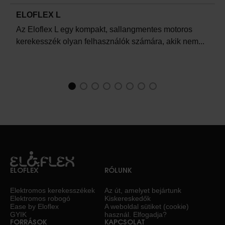
ELOFLEX L
Az Eloflex L egy kompakt, sallangmentes motoros
kerekesszék olyan felhasználók számára, akik nem...
1
Current Item
2
3
4
5
6
7
8
ELOFLEX
RÓLUNK
Elektromos kerekesszékek
Az út, amelyet bejártunk
Elektromos robogó
Kiskereskedők
Ease by Eloflex
A weboldal sütiket (cookie)
GYIK
használ. Elfogadja?
FORRÁSOK
KAPCSOLAT