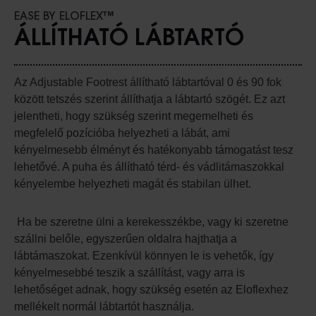
EASE BY ELOFLEX™
ÁLLÍTHATÓ LÁBTARTÓ
Az Adjustable Footrest állítható lábtartóval 0 és 90 fok
között tetszés szerint állíthatja a lábtartó szögét. Ez azt
jelentheti, hogy szükség szerint megemelheti és
megfelelő pozícióba helyezheti a lábát, ami
kényelmesebb élményt és hatékonyabb támogatást tesz
lehetővé. A puha és állítható térd- és vádlitámaszokkal
kényelembe helyezheti magát és stabilan ülhet.
Ha be szeretne ülni a kerekesszékbe, vagy ki szeretne
szállni belőle, egyszerűen oldalra hajthatja a
lábtámaszokat. Ezenkívül könnyen le is vehetők, így
kényelmesebbé teszik a szállítást, vagy arra is
lehetőséget adnak, hogy szükség esetén az Eloflexhez
mellékelt normál lábtartót használja.