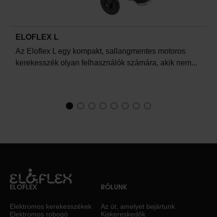
ELOFLEX L
Az Eloflex L egy kompakt, sallangmentes motoros
kerekesszék olyan felhasználók számára, akik nem...
1
Current Item
2
3
4
5
6
7
8
ELOFLEX
RÓLUNK
Elektromos kerekesszékek
Az út, amelyet bejártunk
Elektromos robogó
Kiskereskedők