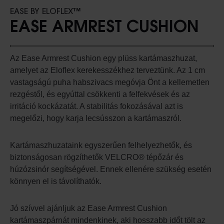
EASE BY ELOFLEX™
EASE ARMREST CUSHION
Az Ease Armrest Cushion egy plüss kartámaszhuzat,
amelyet az Eloflex kerekesszékhez terveztünk. Az 1 cm
vastagságú puha habszivacs megóvja Önt a kellemetlen
rezgéstől, és egyúttal csökkenti a felfekvések és az
irritáció kockázatát. A stabilitás fokozásával azt is
megelőzi, hogy karja lecsússzon a kartámaszról.
Kartámaszhuzataink egyszerűen felhelyezhetők, és
biztonságosan rögzíthetők VELCRO® tépőzár és
húzózsinór segítségével. Ennek ellenére szükség esetén
könnyen el is távolíthatók.
Jó szívvel ajánljuk az Ease Armrest Cushion
kartámaszpárnát mindenkinek, aki hosszabb időt tölt az