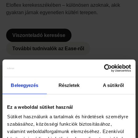
Eloflex kerekesszékében – különösen azoknak, akik
gyakran járnak egyenetlen kültéri terepen.
Viszonteladó keresése
További tudnivalók az Ease-ről
EGYÉB KIEGÉSZÍTŐK
Beleegyezés
Részletek
A sütikről
Slideshow Items
Ez a weboldal sütiket használ
Sütiket használunk a tartalmak és hirdetések személyre
szabásához, közösségi funkciók biztosításához,
valamint weboldalforgalmunk elemzéséhez. Ezenkívül