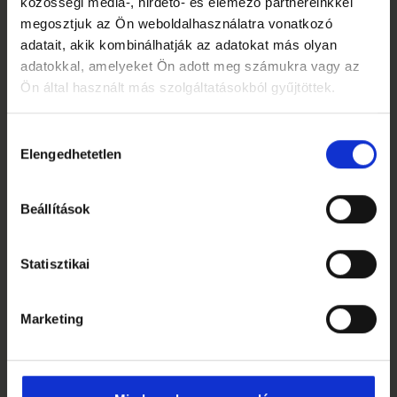
közösségi média-, hirdető- és elemező partnereinkkel
megosztjuk az Ön weboldalhasználatra vonatkozó
adatait, akik kombinálhatják az adatokat más olyan
adatokkal, amelyeket Ön adott meg számukra vagy az
Ön által használt más szolgáltatásokból gyűjtöttek.
Hozzájárulás
Elengedhetetlen
kiválasztása
Beállítások
Statisztikai
PRÉMIUM PÁRNA – EASE ONE
Az Ease One egy puha és rendkívül kényelmes
Marketing
prémium párna, amelyet azok számára terveztünk,
akik...
Bővebben