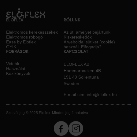
ELOFLEX
RÓLUNK
Elektromos kerekesszékek
Az út, amelyet bejártunk
Elektromos robogó
Kiskereskedők
Ease by Eloflex
A weboldal sütiket (cookie)
GYIK
használ. Elfogadja?
FORRÁSOK
KAPCSOLAT
Videók
ELOFLEX AB
Használat
Hammarbacken 4B
Kézikönyvek
191 49 Sollentuna
Sweden
E-mail-cím:
info@eloflex.hu
Szerzői jog © 2025 Eloflex. Minden jog fenntartva.