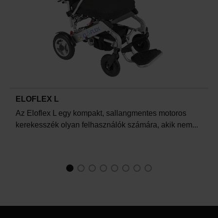
ELOFLEX L
Az Eloflex L egy kompakt, sallangmentes motoros
kerekesszék olyan felhasználók számára, akik nem...
1
Current Item
2
3
4
5
6
7
8