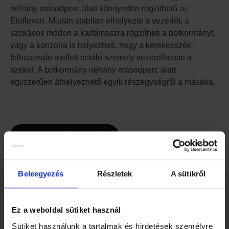
néhány másodperc alatt könnyedén rögzíthető az
Eloflexen. Miután stabilan elhelyezte a vezérlőt, a
szokásos módon a kartámaszra rögzítheti a botkormányt,
vagy a konzolra is helyezheti, hogy a kerekesszék-
felhasználó mellett sétáló személy vezérelhesse a
széket. A botkormány néhány másodperc alatt
egyszerűen áthelyezhető egyik részegységről a másikra.
Viszonteladó keresése
Beleegyezés
Részletek
A sütikről
EGYÉB KIEGÉSZÍTŐK
Ez a weboldal sütiket használ
Slideshow Items
Sütiket használunk a tartalmak és hirdetések személyre