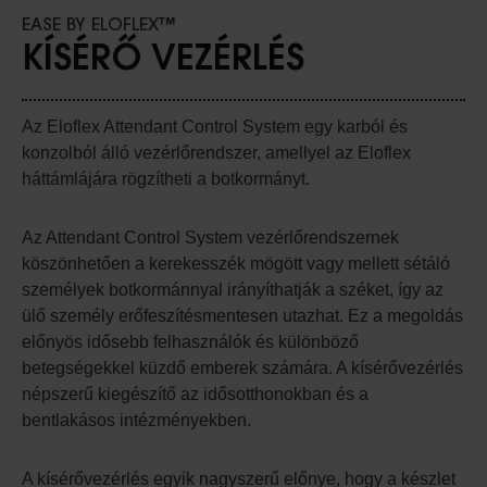
EASE BY ELOFLEX™
KÍSÉRŐ VEZÉRLÉS
Az Eloflex Attendant Control System egy karból és
konzolból álló vezérlőrendszer, amellyel az Eloflex
háttámlájára rögzítheti a botkormányt.
Az Attendant Control System vezérlőrendszernek
köszönhetően a kerekesszék mögött vagy mellett sétáló
személyek botkormánnyal irányíthatják a széket, így az
ülő személy erőfeszítésmentesen utazhat. Ez a megoldás
előnyös idősebb felhasználók és különböző
betegségekkel küzdő emberek számára. A kísérővezérlés
népszerű kiegészítő az idősotthonokban és a
bentlakásos intézményekben.
A kísérővezérlés egyik nagyszerű előnye, hogy a készlet