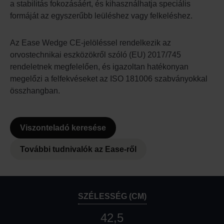
a stabilitás fokozásáért, és kihasználhatja speciális
formáját az egyszerűbb leüléshez vagy felkeléshez.
Az Ease Wedge CE-jelöléssel rendelkezik az
orvostechnikai eszközökről szóló (EU) 2017/745
rendeletnek megfelelően, és igazoltan hatékonyan
megelőzi a felfekvéseket az ISO 181006 szabványokkal
összhangban.
Viszonteladó keresése
További tudnivalók az Ease-ről
SZÉLESSÉG (CM)
42,5