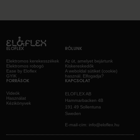
ELOFLEX
RÓLUNK
Elektromos kerekesszékek
Az út, amelyet bejártunk
Elektromos robogó
Kiskereskedők
Ease by Eloflex
A weboldal sütiket (cookie)
GYIK
használ. Elfogadja?
FORRÁSOK
KAPCSOLAT
Videók
ELOFLEX AB
Használat
Hammarbacken 4B
Kézikönyvek
191 49 Sollentuna
Sweden
E-mail-cím:
info@eloflex.hu