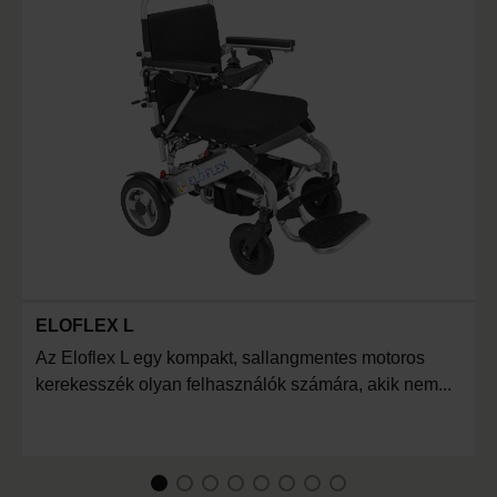
ELOFLEX L
Az Eloflex L egy kompakt, sallangmentes motoros
kerekesszék olyan felhasználók számára, akik nem...
1
Current Item
2
3
4
5
6
7
8