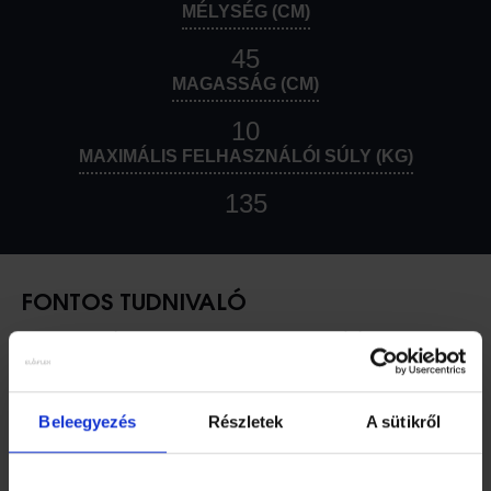
MÉLYSÉG (CM)
45
MAGASSÁG (CM)
10
MAXIMÁLIS FELHASZNÁLÓI SÚLY (KG)
135
FONTOS TUDNIVALÓ
A 170 cm-nél magasabb Eloflex-felhasználóknak azt
javasoljuk, hogy tegyék a kerekesszéküket
kényelmesebbé egy Ease Wedge üléspárnával.
Beleegyezés
Részletek
A sütikről
Szélesség: 42,5 / 47,5* / 52,5** cm
Ülésmélység: 45 cm
elülső szél magassága: 10 cm