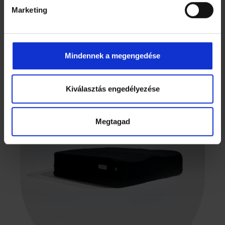
Marketing
EGYÉB KIEGÉSZÍTŐK
Slideshow Items
Mindennek a megengedése
Kiválasztás engedélyezése
Megtagad