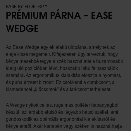
EASE BY ELOFLEX™
PRÉMIUM PÁRNA – EASE
WEDGE
Az Ease Wedge egy ék alakú ülőpárna, amelynek az
eleje kissé megemelt. Kifejezetten úgy terveztük, hogy
kényelmesebbé tegye a szék használatát a huzamosabb
ideig ülő pozícióban lévő, hosszabb lábú felhasználók
számára. Az ergonomikus kialakítás elosztja a nyomást,
és puha érzetet biztosít. Ez csökkenti a combcsont, a
kismedencei „ülőcsontok” és a farkcsont terhelését.
A Wedge nyitott cellás, rugalmas poliéter habanyagból
készül, szilárdabb elülső és lágyabb hátsó széllel, ami
gondoskodik az optimális ergonómiai kialakításról és
kényelemről. Akár kanapén vagy széken is használhatja