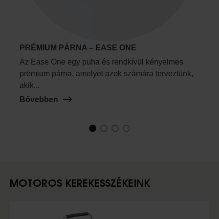
PRÉMIUM PÁRNA – EASE ONE
Az Ease One egy puha és rendkívül kényelmes
prémium párna, amelyet azok számára terveztünk,
akik...
Bővebben
1
Current Item
2
3
4
MOTOROS KEREKESSZÉKEINK
Slideshow Items