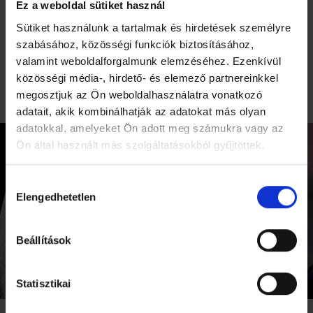
Ez a weboldal sütiket használ
hátsó szél magassága: 6 cm
Sütiket használunk a tartalmak és hirdetések személyre
Maximális felhasználói súly: 135 kg
szabásához, közösségi funkciók biztosításához,
Huzat: Levehető és mosható
valamint weboldalforgalmunk elemzéséhez. Ezenkívül
* az 5 cm-es bővítőkészlettel kompatibilis
közösségi média-, hirdető- és elemező partnereinkkel
**a 10 cm-es bővítőkészlettel kompatibilis
megosztjuk az Ön weboldalhasználatra vonatkozó
adatait, akik kombinálhatják az adatokat más olyan
adatokkal, amelyeket Ön adott meg számukra vagy az
Ön által használt más szolgáltatásokból gyűjtöttek.
Hozzájárulás
Elengedhetetlen
kiválasztása
Beállítások
Statisztikai