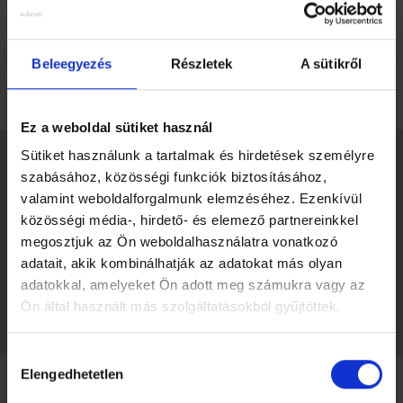
Ez a modell állítható háttámlával rendelkezik, amely
különböző pozíciókba dönthető az optimális ülési
Beleegyezés
Részletek
A sütikről
kényelem érdekében. A háttámla dőlésszöge egy kézzel,
egyszerűen rugalmasabb ülőpozícióba állítható.
Ez a weboldal sütiket használ
Sütiket használunk a tartalmak és hirdetések személyre
szabásához, közösségi funkciók biztosításához,
valamint weboldalforgalmunk elemzéséhez. Ezenkívül
közösségi média-, hirdető- és elemező partnereinkkel
megosztjuk az Ön weboldalhasználatra vonatkozó
adatait, akik kombinálhatják az adatokat más olyan
adatokkal, amelyeket Ön adott meg számukra vagy az
Ön által használt más szolgáltatásokból gyűjtöttek.
Hozzájárulás
Elengedhetetlen
kiválasztása
ÖSSZECSUKHATÓ KIALAKÍTÁS