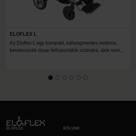
ELOFLEX L
Az Eloflex L egy kompakt, sallangmentes motoros
kerekesszék olyan felhasználók számára, akik nem...
1
Current Item
2
3
4
5
6
ELOFLEX
RÓLUNK