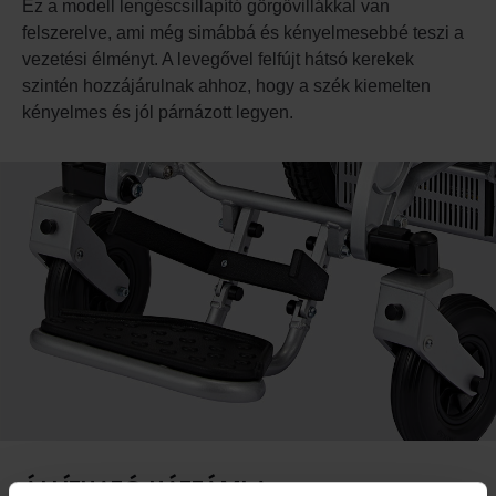
Ez a modell lengéscsillapító görgővillákkal van
felszerelve, ami még simábbá és kényelmesebbé teszi a
vezetési élményt. A levegővel felfújt hátsó kerekek
szintén hozzájárulnak ahhoz, hogy a szék kiemelten
kényelmes és jól párnázott legyen.
ÁLLÍTHATÓ HÁTTÁMLA