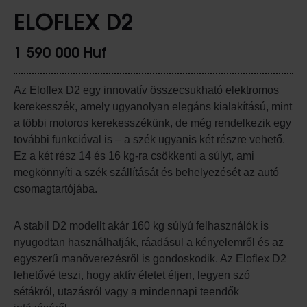
ELOFLEX D2
1 590 000 Huf
Az Eloflex D2 egy innovatív összecsukható elektromos
kerekesszék, amely ugyanolyan elegáns kialakítású, mint
a többi motoros kerekesszékünk, de még rendelkezik egy
további funkcióval is – a szék ugyanis két részre vehető.
Ez a két rész 14 és 16 kg-ra csökkenti a súlyt, ami
megkönnyíti a szék szállítását és behelyezését az autó
csomagtartójába.
A stabil D2 modellt akár 160 kg súlyú felhasználók is
nyugodtan használhatják, ráadásul a kényelemről és az
egyszerű manőverezésről is gondoskodik. Az Eloflex D2
lehetővé teszi, hogy aktív életet éljen, legyen szó
sétákról, utazásról vagy a mindennapi teendők