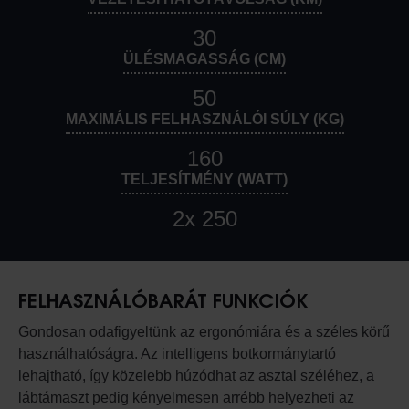
30
ÜLÉSMAGASSÁG (CM)
50
MAXIMÁLIS FELHASZNÁLÓI SÚLY (KG)
160
TELJESÍTMÉNY (WATT)
2x 250
FELHASZNÁLÓBARÁT FUNKCIÓK
Gondosan odafigyeltünk az ergonómiára és a széles körű
használhatóságra. Az intelligens botkormánytartó
lehajtható, így közelebb húzódhat az asztal széléhez, a
lábtámaszt pedig kényelmesen arrébb helyezheti az