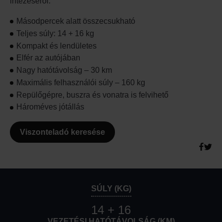
intézéséről.
Másodpercek alatt összecsukható
Teljes súly: 14 + 16 kg
Kompakt és lendületes
Elfér az autójában
Nagy hatótávolság – 30 km
Maximális felhasználói súly – 160 kg
Repülőgépre, buszra és vonatra is felvihető
Hároméves jótállás
Viszonteladó keresése
SÚLY (KG)
14 + 16
VEZETÉSI HATÓTÁVOLSÁG (KM)