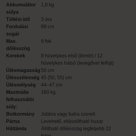
Akkumulátor
1,8 kg
súlya
Töltési idő
3 óra
Fordulási
89 cm
sugár
Max.
9 fok
dőlésszög
Kerekek
8 hüvelykes első (tömör) / 12
hüvelykes hátsó (levegővel felfújt)
Ülésmagasság
50 cm
Ülésszélesség
45 (50, 55) cm
Ülésmélység
44–47 cm
Maximális
160 kg
felhasználói
súly:
Botkormány
Jobbra vagy balra szerelt
Párna
Levehető, eltávolítható huzat
Háttámla
Állítható dőlésszög legfeljebb 22
fokig