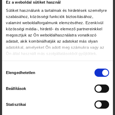
Ez a weboldal sütiket használ
ÁLLÍTHATÓ HÁTTÁMLA
Sütiket használunk a tartalmak és hirdetések személyre
Ez a modell állítható háttámlával rendelkezik, amely
szabásához, közösségi funkciók biztosításához,
különböző pozíciókba dönthető az optimális ülési
valamint weboldalforgalmunk elemzéséhez. Ezenkívül
kényelem érdekében. A háttámla dőlésszöge egy kézzel,
közösségi média-, hirdető- és elemező partnereinkkel
egyszerűen rugalmasabb ülőpozícióba állítható.
megosztjuk az Ön weboldalhasználatra vonatkozó
adatait, akik kombinálhatják az adatokat más olyan
adatokkal, amelyeket Ön adott meg számukra vagy az
Ön által használt más szolgáltatásokból gyűjtöttek.
Hozzájárulás
Elengedhetetlen
kiválasztása
Beállítások
Statisztikai