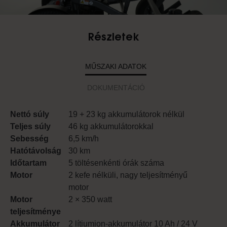
Részletek
MŰSZAKI ADATOK
DOKUMENTÁCIÓ
Nettó súly
19 + 23 kg akkumulátorok nélkül
Teljes súly
46 kg akkumulátorokkal
Sebesség
6,5 km/h
Hatótávolság
30 km
Időtartam
5 töltésenkénti órák száma
Motor
2 kefe nélküli, nagy teljesítményű
motor
Motor
2 × 350 watt
teljesítménye
Akkumulátor
2 lítiumion-akkumulátor 10 Ah / 24 V