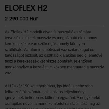
ELOFLEX H2
2 290 000 Huf
Az Eloflex H2 modellt olyan felhasználók számára
tervezték, akiknek masszív és megbízható elektromos
kerekesszékre van szükségük, amely könnyen
szállítható. Az alumíniumötvözet váz szilárdságot és
tartósságot biztosít, az osztható kialakítás pedig lehetővé
teszi a kerekesszék két részre bontását, jelentősen
megkönnyítve a kezelést, miközben megmarad a masszív
váz.
A H2 akár 190 kg teherbírású, így ideális nehezebb
felhasználók számára, akik biztos teljesítményt
igényelnek beltéren és kültéren egyaránt. A négykerekű
csillapítás növeli a menetkomfortot és stabilitást, míg az