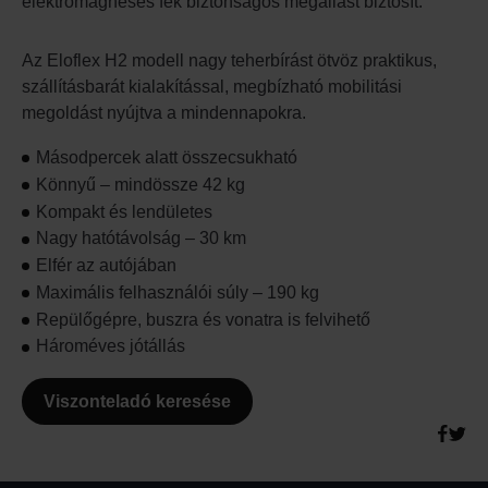
elektromágneses fék biztonságos megállást biztosít.
Az Eloflex H2 modell nagy teherbírást ötvöz praktikus,
szállításbarát kialakítással, megbízható mobilitási
megoldást nyújtva a mindennapokra.
Másodpercek alatt összecsukható
Könnyű – mindössze 42 kg
Kompakt és lendületes
Nagy hatótávolság – 30 km
Elfér az autójában
Maximális felhasználói súly – 190 kg
Repülőgépre, buszra és vonatra is felvihető
Hároméves jótállás
Viszonteladó keresése