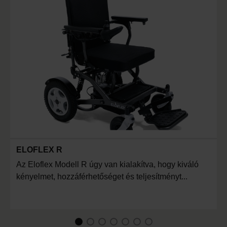
ELOFLEX R
Az Eloflex Modell R úgy van kialakítva, hogy kiváló
kényelmet, hozzáférhetőséget és teljesítményt...
1
Current Item
2
3
4
5
6
7