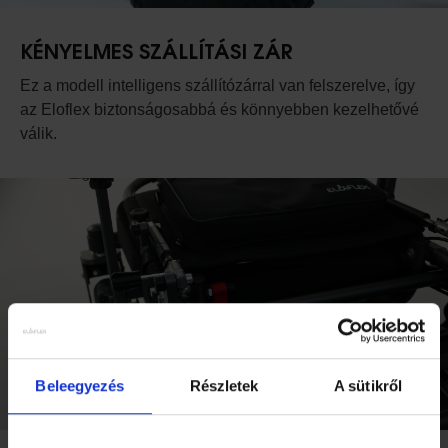
KÉNYELMES SZÁLLÍTÁSI ZÁR
Ez a modell intelligens szállítózárral van felszerelve, így
az Eloflex biztonságosabbá és könnyebben kezelhetővé
válik.
Beleegyezés
Részletek
A sütikről