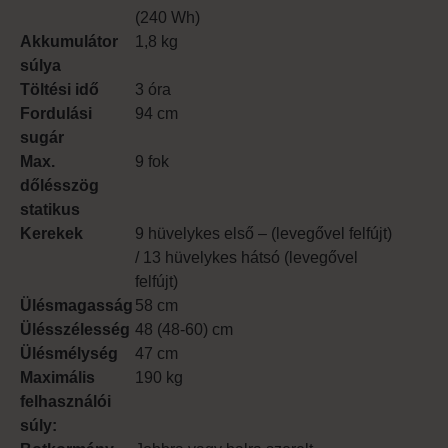
(240 Wh)
Akkumulátor
1,8 kg
súlya
Töltési idő
3 óra
Fordulási
94 cm
sugár
Max.
9 fok
dőlésszög
statikus
Kerekek
9 hüvelykes első – (levegővel felfújt)
/ 13 hüvelykes hátsó (levegővel
felfújt)
Ülésmagasság
58 cm
Ülésszélesség
48 (48-60) cm
Ülésmélység
47 cm
Maximális
190 kg
felhasználói
súly: