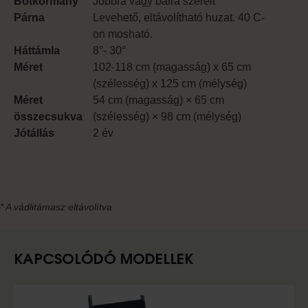
Botkormány
Jobbra vagy balra szerelt
Párna
Levehető, eltávolítható huzat. 40 C-
on mosható.
Háttámla
8°- 30°
Méret
102-118 cm (magasság) x 65 cm
(szélesség) x 125 cm (mélység)
Méret
54 cm (magasság) × 65 cm
összecsukva
(szélesség) × 98 cm (mélység)
Jótállás
2 év
* A vádlitámasz eltávolítva
KAPCSOLÓDÓ MODELLEK
Slideshow Items