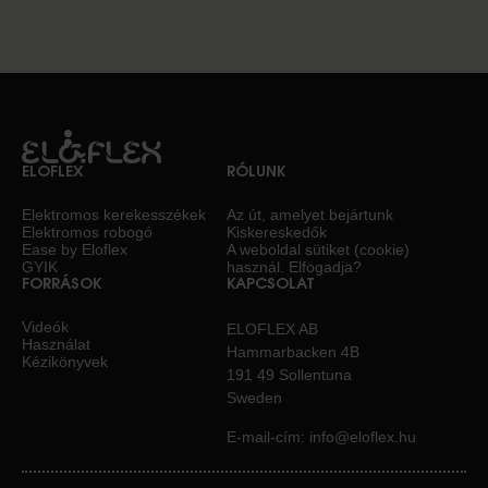
ELOFLEX
RÓLUNK
Elektromos kerekesszékek
Az út, amelyet bejártunk
Elektromos robogó
Kiskereskedők
Ease by Eloflex
A weboldal sütiket (cookie)
GYIK
használ. Elfogadja?
FORRÁSOK
KAPCSOLAT
Videók
ELOFLEX AB
Használat
Hammarbacken 4B
Kézikönyvek
191 49 Sollentuna
Sweden
E-mail-cím:
info@eloflex.hu